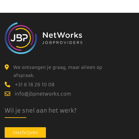
We ontvangen je graag, maar alleen op
afspraak.
+31 6 18 26 10 08
info@jbpnetworks.com
Wil je snel aan het werk?
Inschrijven