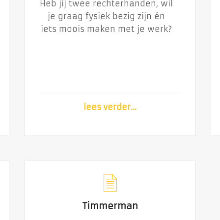
Heb jij twee rechterhanden, wil
Heb jij twee rechterhanden,
je graag fysiek bezig zijn én
wil je graag fysiek bezig zijn
iets moois maken met je werk?
én iets moois maken met je
werk?
lees verder...
lees verder...
Timmerman
Timmerman