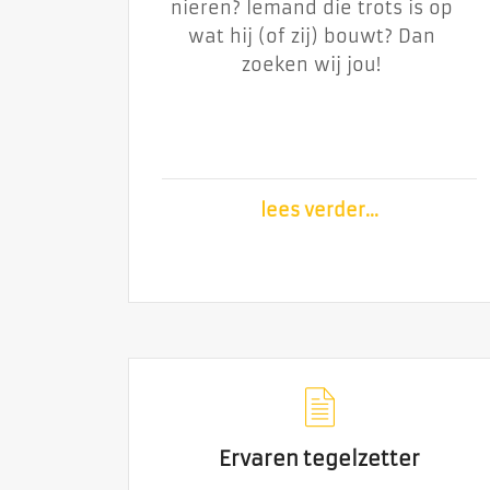
nieren? Iemand die trots is op
nieren? Iemand die trots is
wat hij (of zij) bouwt? Dan
op wat hij (of zij) bouwt?
zoeken wij jou!
Dan zoeken wij jou!
lees verder...
lees verder...
Ervaren tegelzetter
Ervaren tegelzetter