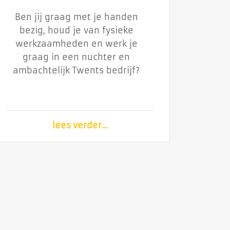
Da ...
Ben jij graag met je handen
Ben jij graag met je handen
bezig, houd je van fysieke
bezig, houd je van fysieke
werkzaamheden en werk je
werkzaamheden en werk je
graag in een nuchter en
graag in een nuchter en
ambachtelijk Twents bedrijf?
ambachtelijk Twents bedrijf?
lees verder...
lees verder...