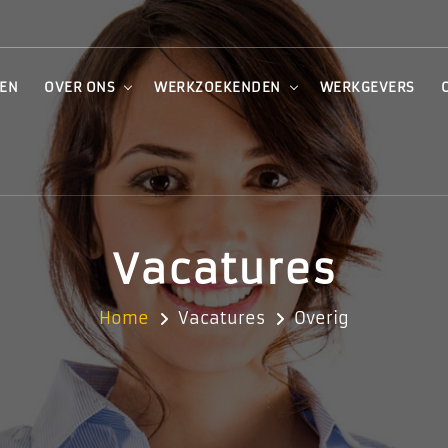
VEN
OVER ONS
WERKZOEKENDEN
WERKGEVERS
Vacatures
Home
Vacatures
Overig